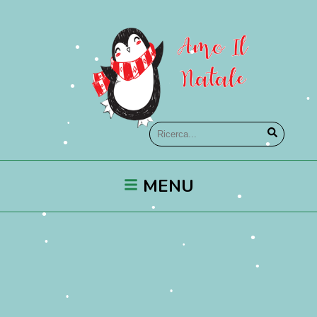
•
•
•
•
•
•
•
•
•
•
MENU
•
•
•
•
•
•
•
•
•