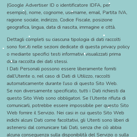
•
•
(Google Advertiser ID o identificatore IDFA, per
esempio), nome, cognome, username, email, Partita IVA,
•
ragione sociale, indirizzo, Codice Fiscale, posizione
•
•
geografica, lingua, data di nascita, immagine e città.
•
•
Dettagli completi su ciascuna tipologia di dati raccolti
•
sono forniti nelle sezioni dedicate di questa privacy policy
•
•
o mediante specifici testi informativi visualizzati prima
•
•
della raccolta dei dati stessi.
I Dati Personali possono essere liberamente forniti
dall’Utente o, nel caso di Dati di Utilizzo, raccolti
automaticamente durante l’uso di questo Sito Web.
•
Se non diversamente specificato, tutti i Dati richiesti da
•
•
questo Sito Web sono obbligatori. Se l’Utente rifiuta di
•
comunicarli, potrebbe essere impossibile per questo Sito
•
Web fornire il Servizio. Nei casi in cui questo Sito Web
•
indichi alcuni Dati come facoltativi, gli Utenti sono liberi di
•
astenersi dal comunicare tali Dati, senza che ciò abbia
alcuna conseguenza sulla disponibilità del Servizio o sulla