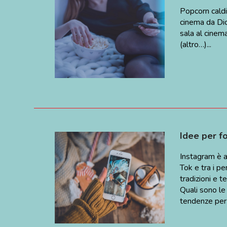
Popcorn caldi,
cinema da Di
sala al cinema
(altro…)...
Idee per f
Instagram è an
Tok e tra i pe
tradizioni e t
Quali sono le
tendenze per .