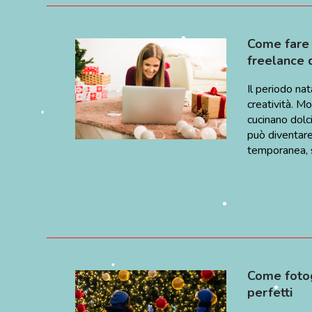
Come fare d
•
freelance d
•
•
•
Il periodo nat
creatività. M
cucinano dolci
•
può diventare
temporanea, s
•
•
Come fotogr
perfetti
•