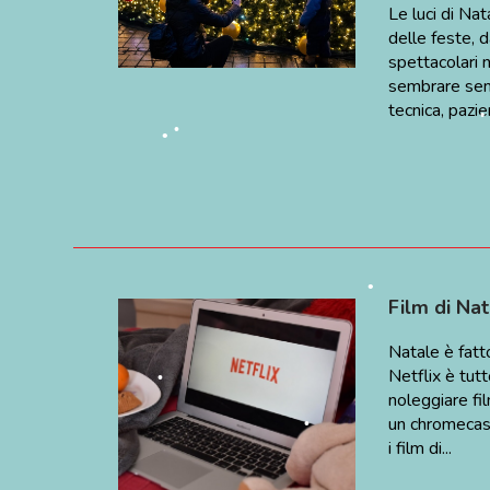
Le luci di Na
delle feste, d
spettacolari n
sembrare semp
tecnica, pazien
•
Film di Na
Natale è fatt
Netflix è tut
noleggiare fi
•
un chromecast 
•
i film di...