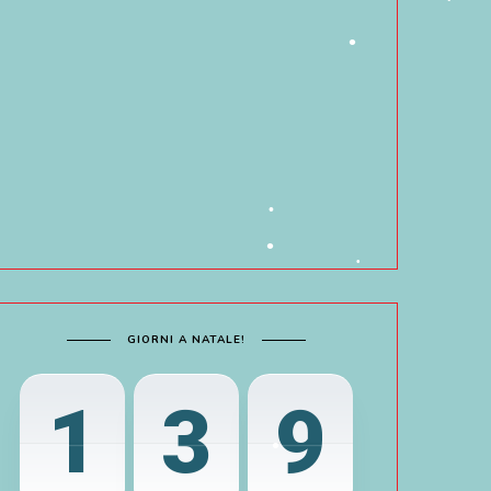
•
GIORNI A NATALE!
1
3
9
•
•
•