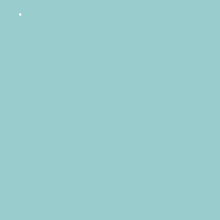
•
•
•