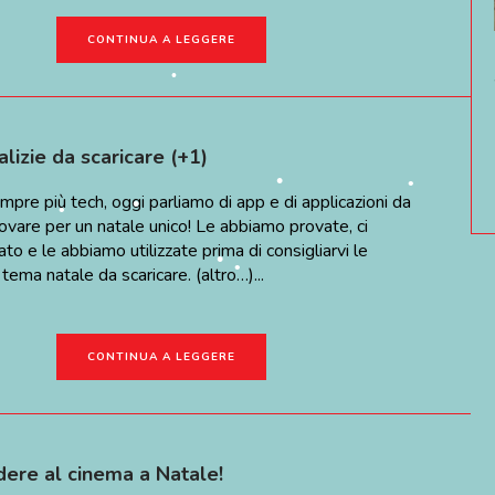
•
CONTINUA A LEGGERE
•
lizie da scaricare (+1)
•
empre più tech, oggi parliamo di app e di applicazioni da
•
rovare per un natale unico! Le abbiamo provate, ci
to e le abbiamo utilizzate prima di consigliarvi le
 tema natale da scaricare. (altro…)...
CONTINUA A LEGGERE
•
dere al cinema a Natale!