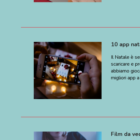
•
10 app nata
•
•
Il Natale è s
scaricare e p
abbiamo gioca
migliori app a
Film da ve