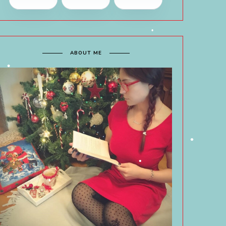
•
•
ABOUT ME
•
•
•