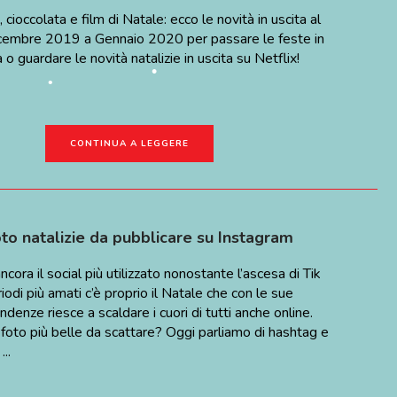
 cioccolata e film di Natale: ecco le novità in uscita al
cembre 2019 a Gennaio 2020 per passare le feste in
•
•
 o guardare le novità natalizie in uscita su Netflix!
•
•
•
CONTINUA A LEGGERE
oto natalizie da pubblicare su Instagram
cora il social più utilizzato nonostante l’ascesa di Tik
riodi più amati c’è proprio il Natale che con le sue
endenze riesce a scaldare i cuori di tutti anche online.
 foto più belle da scattare? Oggi parliamo di hashtag e
•
•
..