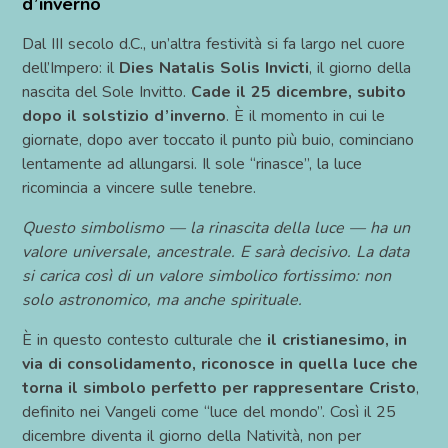
d’inverno
Dal III secolo d.C., un’altra festività si fa largo nel cuore
dell’Impero: il
Dies Natalis Solis Invicti
, il giorno della
nascita del Sole Invitto.
Cade il 25 dicembre, subito
dopo il solstizio d’inverno
. È il momento in cui le
giornate, dopo aver toccato il punto più buio, cominciano
lentamente ad allungarsi. Il sole “rinasce”, la luce
ricomincia a vincere sulle tenebre.
Questo simbolismo — la rinascita della luce — ha un
valore universale, ancestrale. E sarà decisivo. La data
si carica così di un valore simbolico fortissimo: non
solo astronomico, ma anche spirituale.
È in questo contesto culturale che
il cristianesimo, in
via di consolidamento, riconosce in quella luce che
torna il simbolo perfetto per rappresentare Cristo
,
definito nei Vangeli come “luce del mondo”. Così il 25
dicembre diventa il giorno della Natività, non per