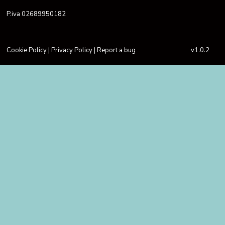
P.iva 02689950182
Cookie Policy
|
Privacy Policy
|
Report a bug
v1.0.2