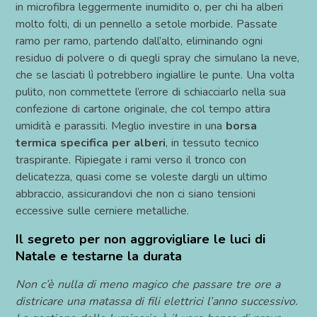
in microfibra leggermente inumidito o, per chi ha alberi
molto folti, di un pennello a setole morbide. Passate
ramo per ramo, partendo dall’alto, eliminando ogni
residuo di polvere o di quegli spray che simulano la neve,
che se lasciati lì potrebbero ingiallire le punte. Una volta
pulito, non commettete l’errore di schiacciarlo nella sua
confezione di cartone originale, che col tempo attira
umidità e parassiti. Meglio investire in una
borsa
termica specifica per alberi
, in tessuto tecnico
traspirante. Ripiegate i rami verso il tronco con
delicatezza, quasi come se voleste dargli un ultimo
abbraccio, assicurandovi che non ci siano tensioni
eccessive sulle cerniere metalliche.
Il segreto per non aggrovigliare le luci di
Natale e testarne la durata
Non c’è nulla di meno magico che passare tre ore a
districare una matassa di fili elettrici l’anno successivo.