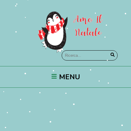
•
•
•
•
•
•
•
•
•
•
•
•
MENU
•
•
•
•
•
•
•
•
•
•
•
•
•