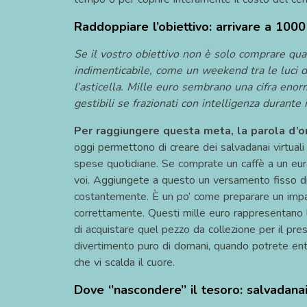
Raddoppiare l’obiettivo: arrivare a 1000
Se il vostro obiettivo non è solo comprare qua
•
•
•
indimenticabile, come un weekend tra le luci di
l’asticella. Mille euro sembrano una cifra eno
gestibili se frazionati con intelligenza durante
Per raggiungere questa meta, la parola d’o
oggi permettono di creare dei salvadanai virtuali
•
spese quotidiane. Se comprate un caffè a un euro
voi. Aggiungete a questo un versamento fisso di 
costantemente. È un po’ come preparare un impast
•
correttamente. Questi mille euro rappresentano la
di acquistare quel pezzo da collezione per il pres
divertimento puro di domani, quando potrete entra
che vi scalda il cuore.
Dove ‘’nascondere’’ il tesoro: salvadanai 