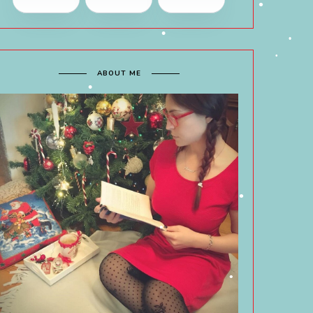
•
ABOUT ME
•
•
•
•
•
•