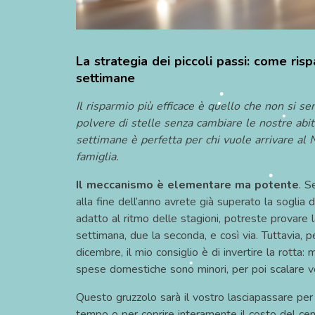
•
•
La strategia dei piccoli passi: come ris
settimane
Il risparmio più efficace è quello che non si s
polvere di stelle senza cambiare le nostre abit
settimane è perfetta per chi vuole arrivare al N
famiglia.
Il meccanismo è elementare ma potente
. S
•
alla fine dell’anno avrete già superato la soglia
•
adatto al ritmo delle stagioni, potreste provare l
settimana, due la seconda, e così via. Tuttavia, p
dicembre, il mio consiglio è di invertire la rotta: 
spese domestiche sono minori, per poi scalare ver
•
Questo gruzzolo sarà il vostro lasciapassare per 
tempo o per coprire interamente il costo del ceno