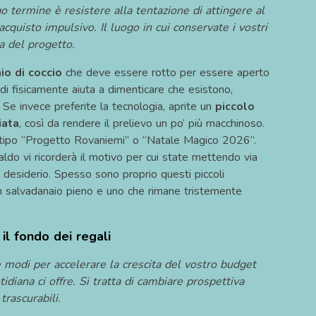
go termine è resistere alla tentazione di attingere al
cquisto impulsivo. Il luogo in cui conservate i vostri
a del progetto.
io di coccio
che deve essere rotto per essere aperto
di fisicamente aiuta a dimenticare che esistono,
 Se invece preferite la tecnologia, aprite un
piccolo
iata
, così da rendere il prelievo un po’ più macchinoso.
tipo “Progetto Rovaniemi” o “Natale Magico 2026”.
ldo vi ricorderà il motivo per cui state mettendo via
a desiderio. Spesso sono proprio questi piccoli
 un salvadanaio pieno e uno che rimane tristemente
 il fondo dei regali
 modi per accelerare la crescita del vostro budget
tidiana ci offre. Si tratta di cambiare prospettiva
rascurabili.