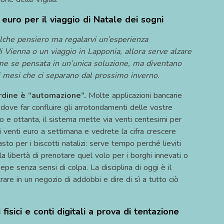
 euro per il viaggio di Natale dei sogni
•
lche pensiero ma regalarvi un’esperienza
 Vienna o un viaggio in Lapponia, allora serve alzare
rme se pensata in un’unica soluzione, ma diventano
 i mesi che ci separano dal prossimo inverno.
rdine è “automazione”.
Molte applicazioni bancarie
 dove far confluire gli arrotondamenti delle vostre
 e ottanta, il sistema mette via venti centesimi per
venti euro a settimana e vedrete la cifra crescere
o per i biscotti natalizi: serve tempo perché lieviti
 libertà di prenotare quel volo per i borghi innevati o
•
epe senza sensi di colpa. La disciplina di oggi è il
re in un negozio di addobbi e dire di sì a tutto ciò
fisici e conti digitali a prova di tentazione