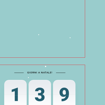
•
•
GIORNI A NATALE!
1
3
9
•
•