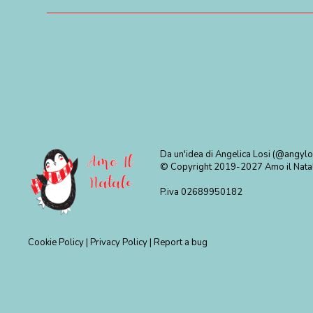
Da un'idea di Angelica Losi (@angylo
© Copyright 2019-2027
Amo il Natal
P.iva 02689950182
Cookie Policy
|
Privacy Policy
|
Report a bug