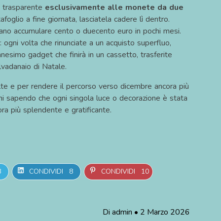
o trasparente
esclusivamente alle monete da due
foglio a fine giornata, lasciatela cadere lì dentro.
ano accumulare cento o duecento euro in pochi mesi.
”: ogni volta che rinunciate a un acquisto superfluo,
esimo gadget che finirà in un cassetto, trasferite
lvadanaio di Natale.
te e per rendere il percorso verso dicembre ancora più
ini sapendo che ogni singola luce o decorazione è stata
ra più splendente e gratificante.
8
CONDIVIDI
8
CONDIVIDI
10
Di
admin
•
2 Marzo 2026