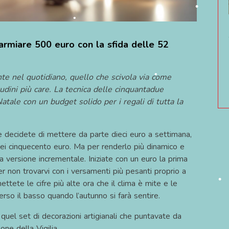
•
parmiare 500 euro con la sfida delle 52
•
•
ente nel quotidiano, quello che scivola via come
udini più care. La tecnica delle cinquantadue
atale con un budget solido per i regali di tutta la
e decidete di mettere da parte dieci euro a settimana,
 dei cinquecento euro. Ma per renderlo più dinamico e
•
a versione incrementale. Iniziate con un euro la prima
•
er non trovarvi con i versamenti più pesanti proprio a
mettete le cifre più alte ora che il clima è mite e le
so il basso quando l’autunno si farà sentire.
•
quel set di decorazioni artigianali che puntavate da
ne della Vigilia.