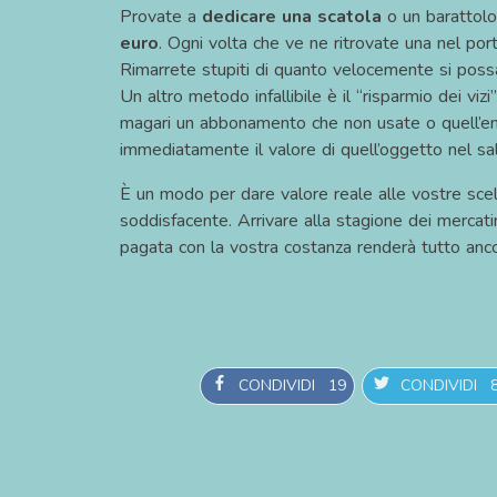
Provate a
dedicare una scatola
o un barattol
euro
. Ogni volta che ve ne ritrovate una nel porta
Rimarrete stupiti di quanto velocemente si poss
Un altro metodo infallibile è il “risparmio dei vizi
magari un abbonamento che non usate o quell’enn
immediatamente il valore di quell’oggetto nel sa
È un modo per dare valore reale alle vostre scel
soddisfacente. Arrivare alla stagione dei mercat
pagata con la vostra costanza renderà tutto anco
CONDIVIDI
19
CONDIVIDI