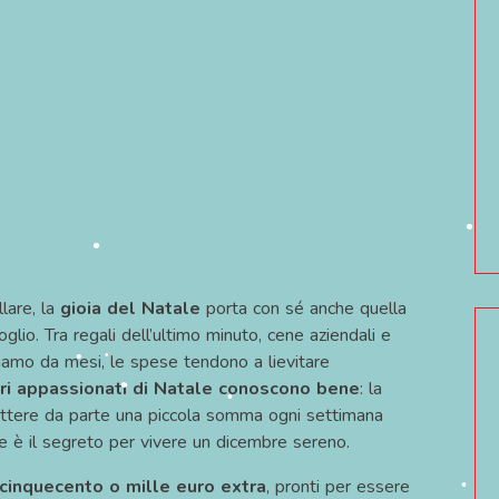
•
•
llare, la
gioia del Natale
porta con sé anche quella
lio. Tra regali dell’ultimo minuto, cene aziendali e
iamo da mesi, le spese tendono a lievitare
eri appassionati di Natale conoscono bene
: la
 mettere da parte una piccola somma ogni settimana
te è il segreto per vivere un dicembre sereno.
•
cinquecento o mille euro extra
, pronti per essere