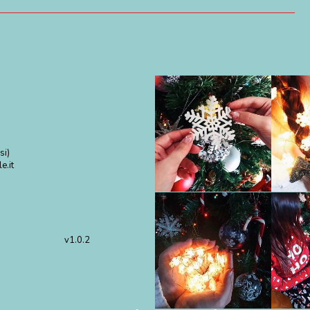
si)
e.it
v1.0.2