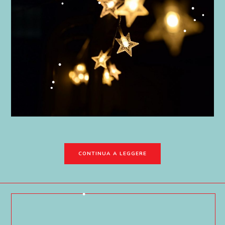
•
•
•
•
•
•
•
•
•
•
CONTINUA A LEGGERE