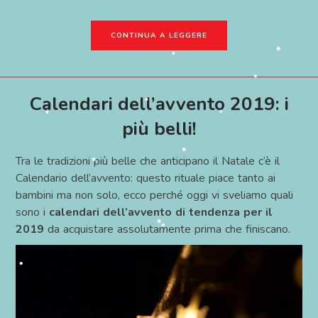
•
•
CONTINUA A LEGGERE
•
•
•
•
•
•
•
Calendari dell’avvento 2019: i
più belli!
•
•
•
Tra le tradizioni più belle che anticipano il Natale c’è il
Calendario dell’avvento: questo rituale piace tanto ai
•
•
•
bambini ma non solo, ecco perché oggi vi sveliamo quali
sono i
calendari dell’avvento di tendenza per il
2019
da acquistare assolutamente prima che finiscano.
•
•
•
•
•