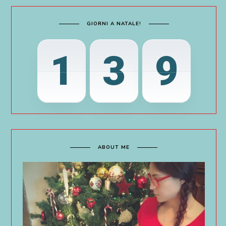
GIORNI A NATALE!
1
3
9
ABOUT ME