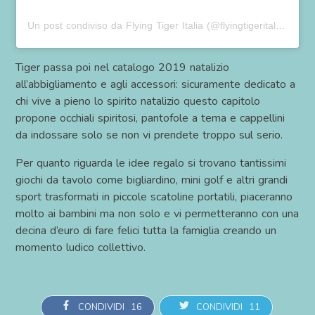
Un post condiviso da Flying Tiger Italia (@flyingtigeritalia)
in da
Tiger passa poi nel catalogo 2019 natalizio
all’abbigliamento e agli accessori: sicuramente dedicato a
chi vive a pieno lo spirito natalizio questo capitolo
propone occhiali spiritosi, pantofole a tema e cappellini
da indossare solo se non vi prendete troppo sul serio.
Per quanto riguarda le idee regalo si trovano tantissimi
giochi da tavolo come bigliardino, mini golf e altri grandi
sport trasformati in piccole scatoline portatili, piaceranno
molto ai bambini ma non solo e vi permetteranno con una
decina d’euro di fare felici tutta la famiglia creando un
momento ludico collettivo.
CONDIVIDI
16
CONDIVIDI
11