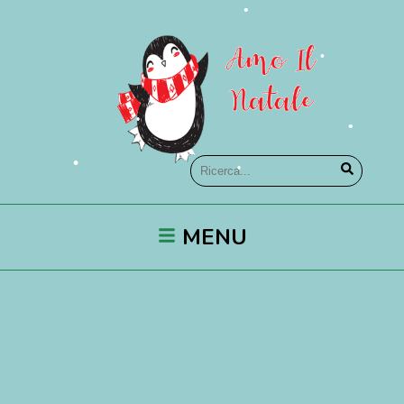
•
•
•
•
•
•
•
•
•
MENU