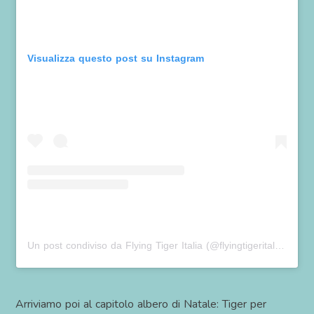
Visualizza questo post su Instagram
Un post condiviso da Flying Tiger Italia (@flyingtigeritalia)
in da
Arriviamo poi al capitolo albero di Natale: Tiger per